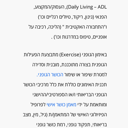
Daily Living – ADL), העסוק/המקצוע,
הפנאי (גינון, ריקוד, טיולים רגליים וכו')
ו"התחבורה האקטיבית " (הליכה, רכיבה על
אופניים, טיפוס במדרגות וכו') .
באימון הגופני (Exercise) מתבצעת הפעילות
הגופנית בצורה מתוכננת, מובנית וסדירה
למטרת שיפור או שימור
הכושר הגופני.
תכנית האימונים כוללת את כלל מרכיבי הכושר
הגופני הבריאותי ו/או הספורטיבי/ההישגי
ומותאמת על ידי
מאמן כושר אישי
לפרופיל
הפיזיולוגי האישי של המתאמן/ת (גיל, מין, מצב
בריאותי, תפקוד גופני, רמת כושר גופני