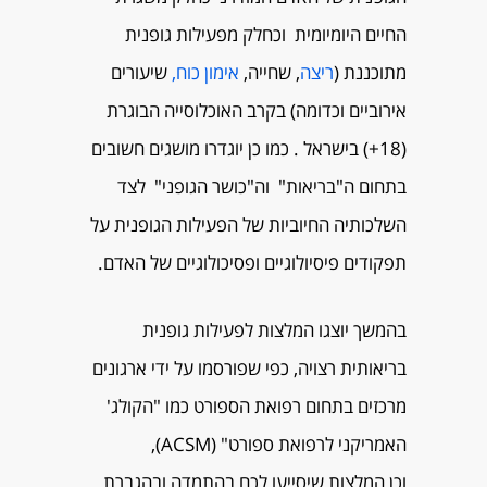
החיים היומיומית וכחלק מפעילות גופנית
מתוכננת (
ריצה
, שחייה,
אימון כוח,
שיעורים
אירוביים וכדומה) בקרב האוכלוסייה הבוגרת
(18+) בישראל . כמו כן יוגדרו מושגים חשובים
בתחום ה"בריאות" וה"כושר הגופני" לצד
השלכותיה החיוביות של הפעילות הגופנית על
תפקודים פיסיולוגיים ופסיכולוגיים של האדם.
בהמשך יוצגו המלצות לפעילות גופנית
בריאותית רצויה, כפי שפורסמו על ידי ארגונים
מרכזים בתחום רפואת הספורט כמו "הקולג'
האמריקני לרפואת ספורט" (ACSM),
וכן המלצות שיסייעו לכם בהתמדה ובהגברת