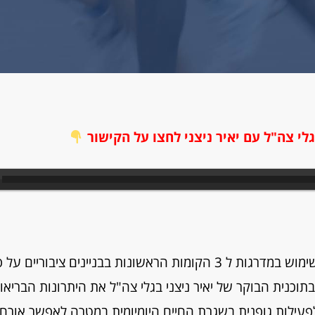
לי צה"ל עם יאיר ניצני לחצו על הקישור
בעקבות הוראת המושל האזורי בטורקיה על השימוש במדרגות ל 3 הקומות הראשונות בבניינים ציבוריים ע
תוכנית הבוקר של יאיר ניצני בגלי צה"ל את היתרונות הבריאות
פעילות גופנית בשגרת החיים היומיומית במטרה לאפשר אורח 