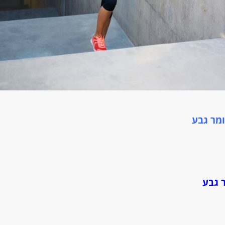
מר גבע
 גבע