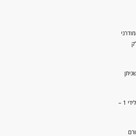
האדם המודרני
ק
ניתן
לפני כ- 100 שנה היה האדם הממוצע פעיל גופנית כ- 12 שעות ביממה בממוצע ואילו כיום פוחתת הדרישה לידי 1 –
ורם