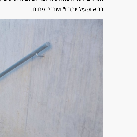
בריא ופעיל יותר ו"יושבני" פחות.