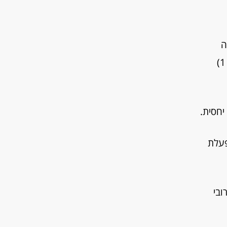
ה
(65% – % 75 מדופק הלב המרבי) מתאפיינת בעיקר במעורבותם של סיבי השריר האדומים – האירוביים (סוג 1)
יחסית.
ת הפעלת
ובי