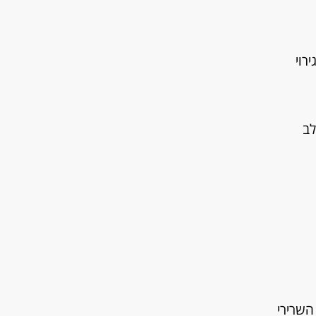
רוי
לב
השרירי