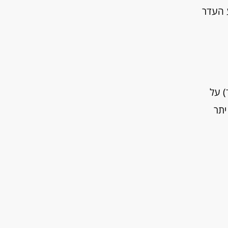
 העדר
) על
יתר