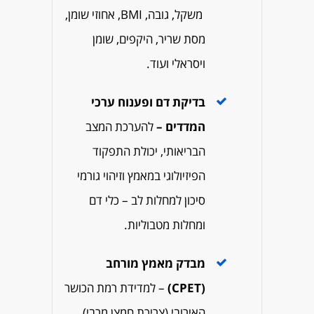
משקל, גובה, BMI, אחוזי שומן,
מסת שריר, היקפים, שומן
ויסראלי ועוד.
בדיקת דם ופענוח ערכי
המדדים –
להערכת המצב
הבריאותי, יכולת התפקוד
הפיזיולוגי במאמץ וזיהוי גורמי
סיכון למחלות לב – כלי דם
ומחלות מטבוליות.
מבדק מאמץ מורחב
(CPET)
– למדידת רמת הכושר
האירובי (צריכת חמצן מרבי),