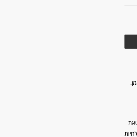
ן.
בטאת
ות והתוצאות בתחומי החיים השונים בעוד שההוויה ( Being- "לחיות