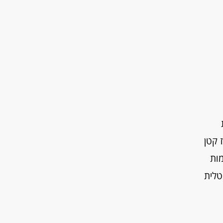
 קטן
מות
טלית