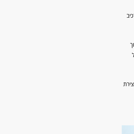
2 והפך להיות מרכיב
ך
צירת